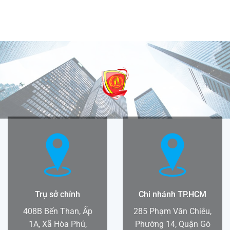
Trụ sở chính
Chi nhánh TP.HCM
408B Bến Than, Ấp
285 Phạm Văn Chiêu,
1A, Xã Hòa Phú,
Phường 14, Quận Gò