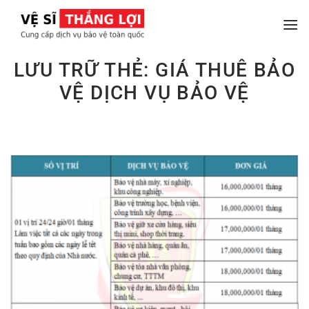
Chuyển
đến
nội
dung
LƯU TRỮ THẺ:
GIÁ THUÊ BẢO
VỆ DỊCH VỤ BẢO VỆ