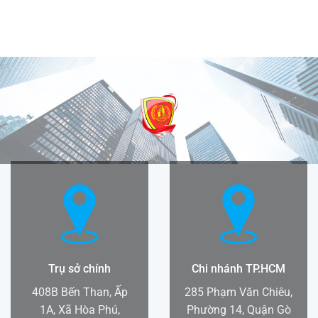
Trụ sở chính
Chi nhánh TP.HCM
408B Bến Than, Ấp
285 Phạm Văn Chiêu,
1A, Xã Hòa Phú,
Phường 14, Quận Gò