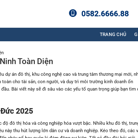
0582.6666.88
TRANG CHỦ
G
ện
Ninh Toàn Diện
ều dự án đô thị, khu công nghệ cao và trung tâm thương mại mới, n
 toàn cho tài sản, con người, và duy trì môi trường kinh doanh ổn
g đầu. Bài viết này sẽ đi sâu vào các yếu tố quan trọng giúp bạn tìm 
ủ Đức 2025
 độ đô thị hóa và công nghiệp hóa vượt bậc. Nhiều khu đô thị, trun
 này thu hút lượng lớn dân cư và doanh nghiệp. Kéo theo đó, các 
 đến cháy nổ hay quản lý đám đông sự kiện. Tất cả đều đòi hỏi giải