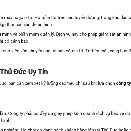
xe máy hoặc ô tô. Họ tuần tra trên các tuyến đường, trong khu dân c
kịp thời các vấn đề an ninh.
minh và phần mềm quản lý. Dịch vụ này cho phép giám sát an ninh
hi có cảnh báo.
cho việc vận chuyển các tài sản có giá trị. Từ tiền mặt, vàng bạc 
 Thủ Đức Uy Tín
Đức, bạn cần xem xét kỹ lưỡng các tiêu chí sau khi lựa chọn
công ty
đầu. Công ty phải có đầy đủ giấy phép kinh doanh dịch vụ bảo vệ do
 hành.
nh nghiệm. Họ phải có danh sách khách hàng lớn tại Thủ Đức hoặc 