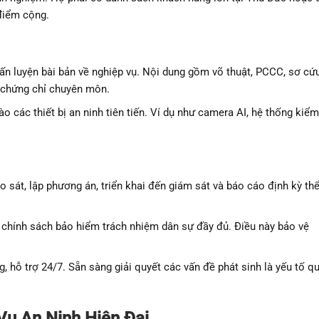
 điểm cộng.
n luyện bài bản về nghiệp vụ. Nội dung gồm võ thuật, PCCC, sơ cứu
ó chứng chỉ chuyên môn.
o các thiết bị an ninh tiên tiến. Ví dụ như camera AI, hệ thống kiểm
o sát, lập phương án, triển khai đến giám sát và báo cáo định kỳ th
chính sách bảo hiểm trách nhiệm dân sự đầy đủ. Điều này bảo vệ
 hỗ trợ 24/7. Sẵn sàng giải quyết các vấn đề phát sinh là yếu tố q
Vụ An Ninh Hiện Đại