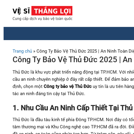
Chuyển
đến
nội
dung
Trang chủ
»
Công Ty Bảo Vệ Thủ Đức 2025 | An Ninh Toàn Di
Công Ty Bảo Vệ Thủ Đức 2025 | An 
Thủ Đức là khu vực phát triển năng động tại TP.HCM. Với nhi
cầu an ninh chuyên nghiệp ở đây rất cấp thiết. Để đảm bảo an
định, chọn một
Công ty bảo vệ Thủ Đức
uy tín là ưu tiên hàn
tác an ninh đáng tin cậy tại Thủ Đức.
1. Nhu Cầu An Ninh Cấp Thiết Tại Th
Thủ Đức là đầu tàu kinh tế phía Đông TP.HCM. Nơi đây có tốc
tâm thương mại và Khu Công nghệ cao TP.HCM đã ra đời. Điều
đề an ninh, an toàn cũng phức tạp hơn. Từ trộm cắp, gây rối,