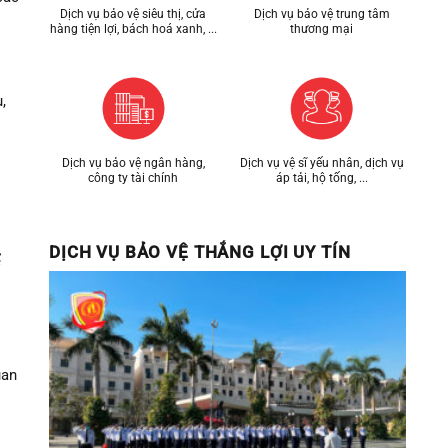
Dịch vụ bảo vệ siêu thị, cửa
Dịch vụ bảo vệ trung tâm
hàng tiện lợi, bách hoá xanh, ...
thương mại
,
Dịch vụ bảo vệ ngân hàng,
Dịch vụ vệ sĩ yếu nhân, dịch vụ
công ty tài chính
áp tải, hộ tống, ...
DỊCH VỤ BẢO VỆ THẮNG LỢI UY TÍN
ể
uan