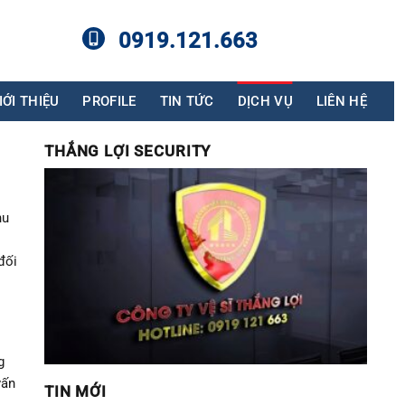
0919.121.663
IỚI THIỆU
PROFILE
TIN TỨC
DỊCH VỤ
LIÊN HỆ
THẮNG LỢI SECURITY
hu
đối
g
vấn
TIN MỚI