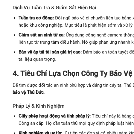
Dịch Vụ Tuần Tra & Giám Sát Hiện Đại
Tuần tra cơ động:
Đội ngũ bảo vệ di chuyển liên tục bằng 
hoặc khu công nghiệp. Mục tiêu là phát hiện sớm và xử lý 
Giám sát an ninh từ xa:
Ứng dụng công nghệ camera thông 
liên tục từ trung tâm điều hành. Nó giúp phản ứng nhanh k
Bảo vệ áp tải tài sản giá trị cao:
Đảm bảo an toàn tuyệt đối 
tài liệu quan trọng.
4. Tiêu Chí Lựa Chọn Công Ty Bảo Vệ
Để tìm được đối tác an ninh phù hợp và đáng tin cậy tại Thủ 
bảo vệ Thủ Đức
.
Pháp Lý & Kinh Nghiệm
Giấy phép hoạt động và tính pháp lý:
Tiêu chí này là hàng 
Công an cấp. Họ cần tuân thủ mọi quy định pháp luật hiện
Kinh nghiệm và uy tín:
Ưu tiên các đơn vị có nhiều năm ki