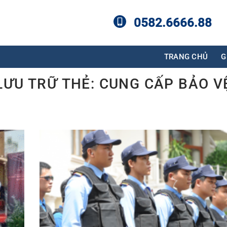
0582.6666.88
TRANG CHỦ
G
LƯU TRỮ THẺ:
CUNG CẤP BẢO V